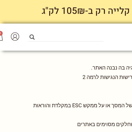
 ב-105₪ לק"ג
0
יה בה נבנה האתר.
ישות הנגישות לרמה 2
תפריט הנגישות מציע מגוון של אפשרויות. כדי ללמוד עוד אל אופן השימוש לחצו על סמל הנגישות בצד שמאל של המסך או על ממקש ESC במקלדת והוראות
שחלקים מסוימים באתרים