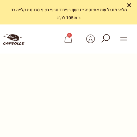
×
מלאי מוגבל שת אתיופיה ייגרשף בעיבוד טבעי בשני סגנונות קלייה רק
ב-105₪ לק"ג
0