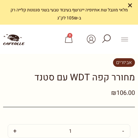
×
מלאי מוגבל שת אתיופיה ייגרשף בעיבוד טבעי בשני סגנונות קלייה רק
ב-105₪ לק"ג
0
אביזרים
מחורר קפה WDT עם סטנד
₪106.00
+
-