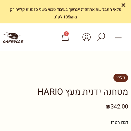
×
מלאי מוגבל שת אתיופיה ייגרשף בעיבוד טבעי בשני סגנונות קלייה רק
ב-105₪ לק"ג
0
כללי
מטחנה ידנית מעץ HARIO
₪342.00
דגם רטרו