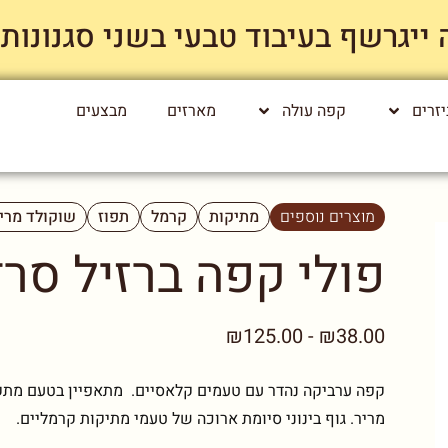
רשף בעיבוד טבעי בשני סגנונות קלייה רק
זרים
קפה עולה
מארזים
מבצעים
מוצרים נוספים
מתיקות
קרמל
תפוז
שוקולד מרי
פולי קפה ברזיל סרדו
₪38.00 - ₪125.00
קפה ערביקה נהדר עם טעמים קלאסיים. מתאפיין בטעם מתקתק
מריר. גוף בינוני סיומת ארוכה של טעמי מתיקות קרמליים.