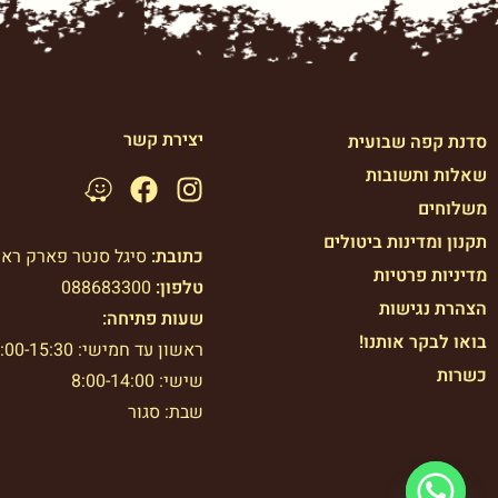
יצירת קשר
סדנת קפה שבועית
שאלות ותשובות
משלוחים
תקנון ומדינות ביטולים
כתובת:
סיגל סנטר פארק רא
מדיניות פרטיות
טלפון:
088683300
הצהרת נגישות
שעות פתיחה:
בואו לבקר אותנו!
ראשון עד חמישי: 7:00-15:30
כשרות
שישי: 8:00-14:00
שבת: סגור
© 2024 כל הזכויות שמורות לקפה עולה Caffe Olle | פולי קפה