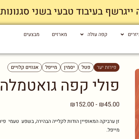
רשף בעיבוד טבעי בשני סגנונות קלייה רק
זרים
קפה עולה
מארזים
מבצעים
פירות יער
פטל
יסמין
מייפל
אגוזים קלויים
פולי קפה גואטמלה |
₪45.00 - ₪152.00
זן ערביקה המאופיין הודות לקלייה הבהירה, בשפע טעמי פיר
מייפל.