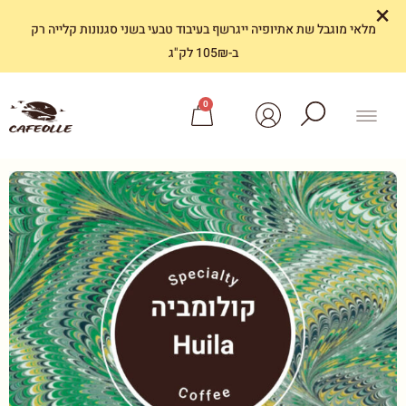
×
מלאי מוגבל שת אתיופיה ייגרשף בעיבוד טבעי בשני סגנונות קלייה רק
ב-105₪ לק"ג
0