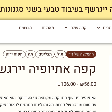
רשף בעיבוד טבעי בשני סגנונות קלייה רק
זרים
קפה עולה
מארזים
מבצעים
ההמלצה של ניר
וניל
תבלינים
תה
תפוח ירוק
קפה אתיופיה יירגשף
₪56.00 - ₪106.00
האתיופיה ייגרשף הינו קפה מקבוצת זני הערביקה. הוא מאופי
עם טעם מורכב של פירות, תה ותבלינים הנותנים לו אופי פיקנ
טעימה ונחשב לאחד מזני הערביקה הטובים ביותר.