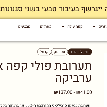
רשף בעיבוד טבעי בשני סגנונות קלייה רק
זרים
קפה עולה
מארזים
מבצעים
שוקולד מריר
אפרסק
קרמל
ערביקה
₪41.00 - ₪137.00