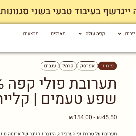
רשף בעיבוד טבעי בשני סגנונות קלייה רק
זרים
קפה עולה
מארזים
מבצעים
פירותי
אפרסק
קרמל
ענבים
שפע טעמים | קלייה 
₪45.50 - ₪154.00
תערובת על טהרת זני הערביקה, היוצרת חגיגה של ארומה מ