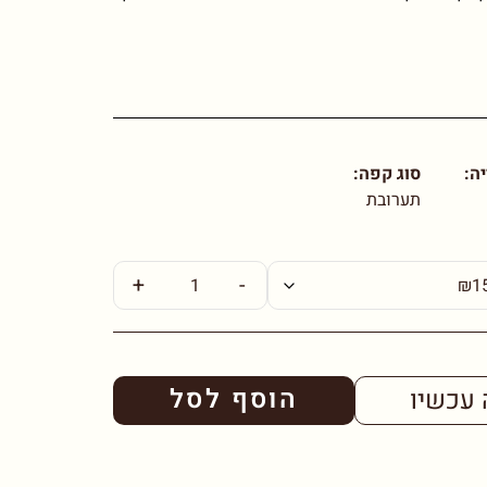
ה:
סוג קפה:
תערובת
+
-
הוסף לסל
 עכשיו