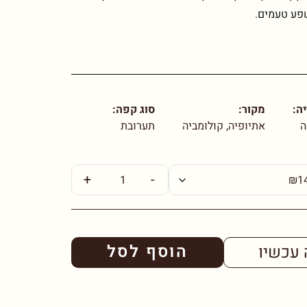
פע טעמים.
ה:
מקור:
סוג קפה:
ה
אתיופיה, קולומביה
תערובת
+
-
הוסף לסל
 עכשיו