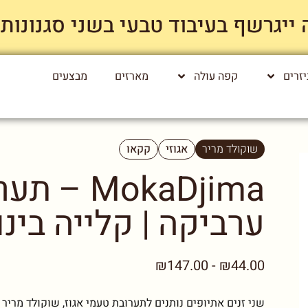
רשף בעיבוד טבעי בשני סגנונות קלייה רק
זרים
קפה עולה
מארזים
מבצעים
שוקולד מריר
אגוזי
קקאו
ערביקה | קלייה בינו
₪44.00 - ₪147.00
שני זנים אתיופים נותנים לתערובת טעמי אגוז, שוקולד מריר 