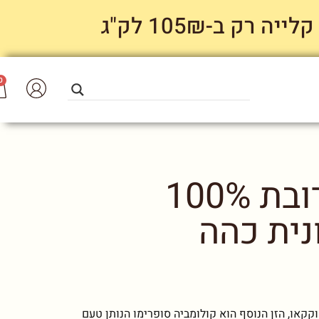
 ב-105₪ לק"ג
0
MokaDjima – תערובת 100%
נית כהה
וקקאו, הזן הנוסף הוא קולומביה סופרימו הנותן טעם