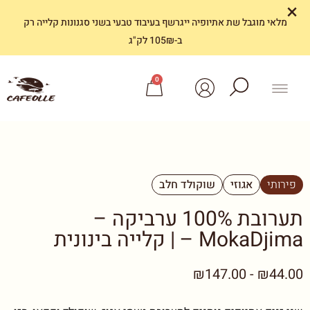
×
מלאי מוגבל שת אתיופיה ייגרשף בעיבוד טבעי בשני סגנונות קלייה רק
ב-105₪ לק"ג
0
פירותי
אגוזי
שוקולד חלב
תערובת 100% ערביקה –
MokaDjima – | קלייה בינונית
₪44.00 - ₪147.00