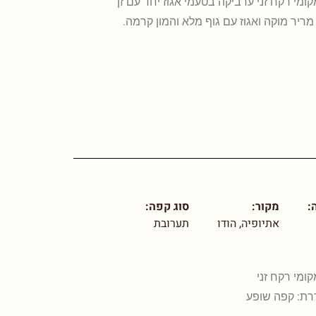
יה. בית קלייה מקומי רקח זני ערביקה בטעמי אגוז יחד עם זן
ריר מוקה ואגוז עם גוף מלא והמון קרמה.
:
מקור:
סוג קפה:
אתיופיה, הודו
תערובת
קלייה מקומי רקח זני
דרת: קפה שופע