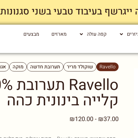
רשף בעיבוד טבעי בשני סגנונות קלייה רק
זרים
קפה עולה
מארזים
מבצעים
Ravello
שוקולד מריר
תערובת חדשה
מוקה
אגו
קלייה בינונית כהה
₪37.00 - ₪120.00