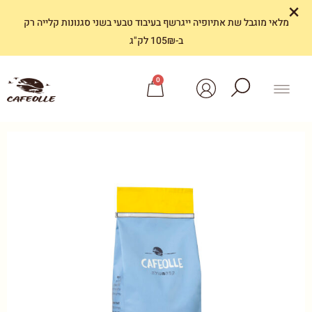
×
מלאי מוגבל שת אתיופיה ייגרשף בעיבוד טבעי בשני סגנונות קלייה רק
ב-105₪ לק"ג
0